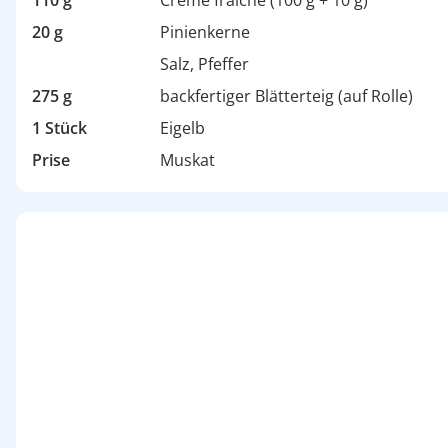
110 g
Crème fraîche (100 g + 10 g)
20 g
Pinienkerne
Salz, Pfeffer
275 g
backfertiger Blätterteig (auf Rolle)
1 Stück
Eigelb
Prise
Muskat