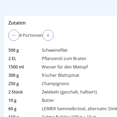
Zutaten
4
Portion
en
500 g
Schweinefilet
2 EL
Pflanzenöl zum Braten
1500 ml
Wasser für den Mixtopf
300 g
frischer Blattspinat
250 g
Champignons
2 Stück
Zwiebeln (geschält, halbiert)
10 g
Butter
60 g
LEIMER Semmelbrösel, alternativ: Dink