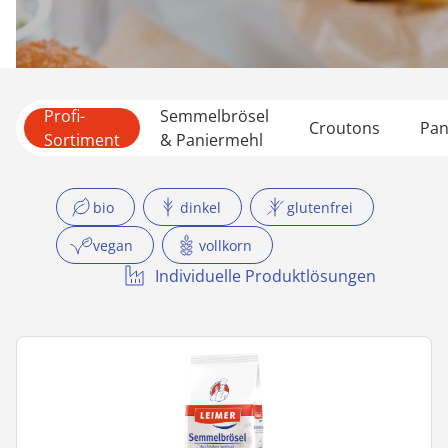
Profi-
Semmelbrösel
Croutons
Pan
Sortiment
& Paniermehl
bio
dinkel
glutenfrei
vegan
vollkorn
Individuelle Produktlösungen