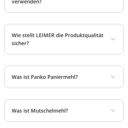
verwenden?
hier
süßen Gerichten
Wie stellt LEIMER die Produktqualität
sicher?
Rezeptseite
Was ist Panko Paniermehl?
Panko Paniermehl
Geruch: Das Produkt sollte leicht nach Brot
riechen, aber nicht muffig, ranzig oder
Was ist Mutschelmehl?
schimmelig.
Aussehen: Es sollten keine Verfärbungen,
Wie entstand Panko?