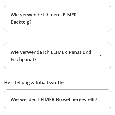
Klumpen oder Schimmel zu sehen sein.
Mutschelmehl
Konsistenz: Es sollte trocken und rieselfähig
Zertifikaten
Wie verwende ich den LEIMER
sein.
Backteig?
LEIMER Backteig
hier
Wie verwende ich LEIMER Panat und
Fischpanat?
LEIMER Panat
Fisch Panat
Herstellung & Inhaltsstoffe
Wie werden LEIMER Brösel hergestellt?