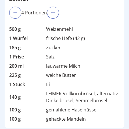
4
Portion
en
500 g
Weizenmehl
1 Würfel
frische Hefe (42 g)
185 g
Zucker
1 Prise
Salz
200 ml
lauwarme Milch
225 g
weiche Butter
1 Stück
Ei
LEIMER Vollkornbrösel, alternativ:
140 g
Dinkelbrösel, Semmelbrösel
100 g
gemahlene Haselnüsse
100 g
gehackte Mandeln