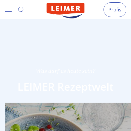
Profis
Was darf es heute sein?
LEIMER Rezeptwelt